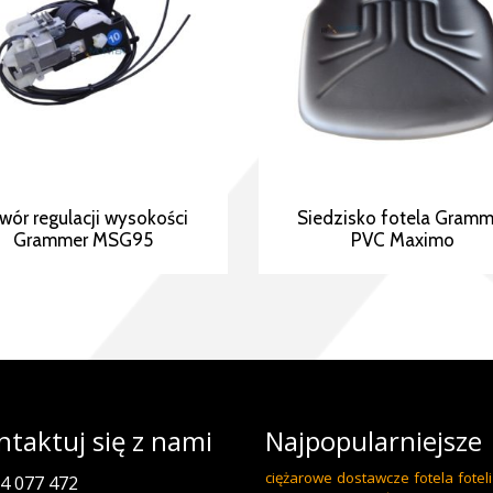
wór regulacji wysokości
Siedzisko fotela Gramm
Grammer MSG95
PVC Maximo
ntaktuj się z nami
Najpopularniejsze
ciężarowe
dostawcze
fotela
foteli
04 077 472