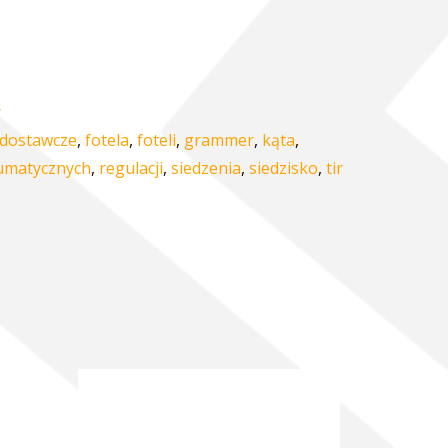
r
dostawcze
,
fotela
,
foteli
,
grammer
,
kąta
,
umatycznych
,
regulacji
,
siedzenia
,
siedzisko
,
tir