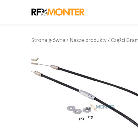
Przejdź
do
treści
Strona główna
/
Nasze produkty
/
Części Gra